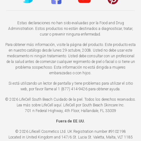
Estas declaraciones no han sido evaluadas por la Food and Drug
Administration. Estos productos no están destinados a diagnosticar, tratar,
curar o prevenir ninguna enfermedad.
Para obtener más información, visite la página del producto. Este producto esta
en nuestro catálogo desde lunes 29 octubre, 2008. Usted no debe usar este
medicamento ni ningún tratamiento. Usted debe consultar con un profesional
de la salud antes de comenzar cualquier regimiento de piel o facial o si tiene un
problema sospechoso. Esta información no está dirigida a mujeres
embarazadas o con hijos.
Si está utilizando un lector de pantalla y tiene problemas para utilizar el sitio
web, por favor llame al 1 (877) 414-9426 para obtener ayuda.
© 2026 LifeCell South Beach Cuidado de la piel. Todos los derechos reservados.
Lea más sobre LifeCell
aquí
. LifeCell por South Beach Skincare Inc.
701 n Federal Highway, 4th Floor, Hallandale, FL 33009
Fuera de EE.UU.
© 2026 Lifecell Cosmetics Ltd. UK Registration number #9102198
Located in United Kingdom and 147/6 St. Lucia St. Valetta, Malta, VLT 1185