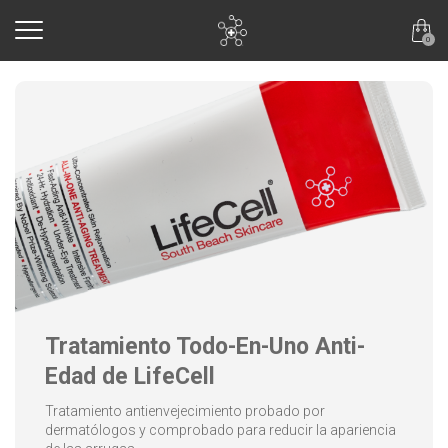
skip to main content
0
Todos los Productos
Tratamiento Todo-En-Uno Anti-
Edad de LifeCell
Tratamiento antienvejecimiento probado por
dermatólogos y comprobado para reducir la apariencia