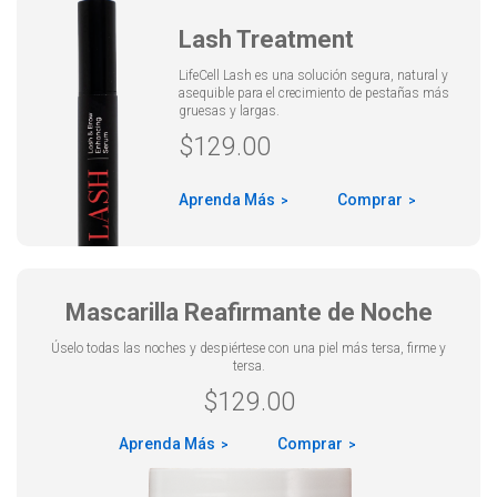
Lash Treatment
LifeCell Lash es una solución segura, natural y
asequible para el crecimiento de pestañas más
gruesas y largas.
$
129.00
Aprenda Más
Comprar
Mascarilla Reafirmante de Noche
Úselo todas las noches y despiértese con una piel más tersa, firme y
tersa.
$
129.00
Aprenda Más
Comprar