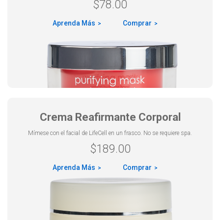
$
78.00
Aprenda Más
Comprar
Crema Reafirmante Corporal
Mímese con el facial de LifeCell en un frasco. No se requiere spa.
$
189.00
Aprenda Más
Comprar