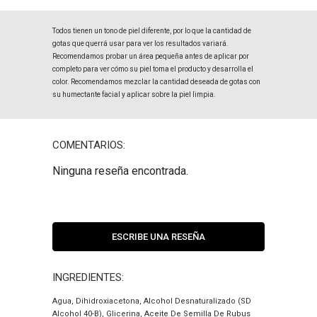
Todos tienen un tono de piel diferente, por lo que la cantidad de
gotas que querrá usar para ver los resultados variará.
Recomendamos probar un área pequeña antes de aplicar por
completo para ver cómo su piel toma el producto y desarrolla el
color. Recomendamos mezclar la cantidad deseada de gotas con
su humectante facial y aplicar sobre la piel limpia.
COMENTARIOS:
Ninguna reseña encontrada.
ESCRIBE UNA RESEÑA
INGREDIENTES:
Agua, Dihidroxiacetona, Alcohol Desnaturalizado (SD
Alcohol 40-B), Glicerina, Aceite De Semilla De Rubus