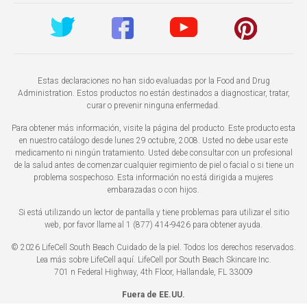
Estas declaraciones no han sido evaluadas por la Food and Drug
Administration. Estos productos no están destinados a diagnosticar, tratar,
curar o prevenir ninguna enfermedad.
Para obtener más información, visite la página del producto. Este producto esta
en nuestro catálogo desde lunes 29 octubre, 2008. Usted no debe usar este
medicamento ni ningún tratamiento. Usted debe consultar con un profesional
de la salud antes de comenzar cualquier regimiento de piel o facial o si tiene un
problema sospechoso. Esta información no está dirigida a mujeres
embarazadas o con hijos.
Si está utilizando un lector de pantalla y tiene problemas para utilizar el sitio
web, por favor llame al 1 (877) 414-9426 para obtener ayuda.
© 2026 LifeCell South Beach Cuidado de la piel. Todos los derechos reservados.
Lea más sobre LifeCell
aquí
. LifeCell por South Beach Skincare Inc.
701 n Federal Highway, 4th Floor, Hallandale, FL 33009
Fuera de EE.UU.