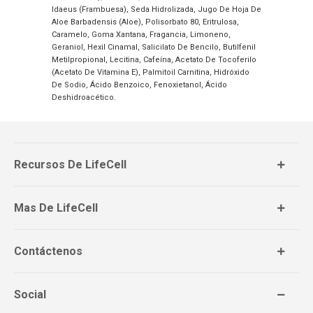
Idaeus (Frambuesa), Seda Hidrolizada, Jugo De Hoja De
Aloe Barbadensis (Aloe), Polisorbato 80, Eritrulosa,
Caramelo, Goma Xantana, Fragancia, Limoneno,
Geraniol, Hexil Cinamal, Salicilato De Bencilo, Butilfenil
Metilpropional, Lecitina, Cafeína, Acetato De Tocoferilo
(Acetato De Vitamina E), Palmitoil Carnitina, Hidróxido
De Sodio, Ácido Benzoico, Fenoxietanol, Ácido
Deshidroacético.
Recursos De LifeCell
Mas De LifeCell
Contáctenos
Social