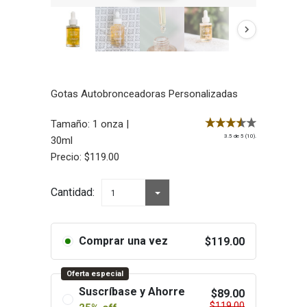
Gotas Autobronceadoras Personalizadas
Tamaño:
1 onza |
3.5
de
5
(10).
30ml
Precio:
$
119.00
LifeCell
Cantidad:
1
GLOW
cantidad
Comprar una vez
$
119.00
Oferta especial
Suscríbase y Ahorre
$
89.00
$
119.00