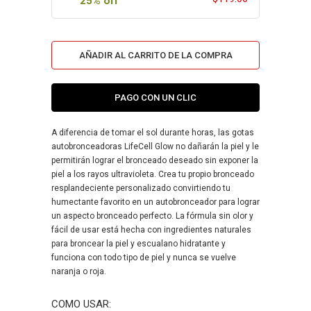
25% off
AÑADIR AL CARRITO DE LA COMPRA
PAGO CON UN CLIC
A diferencia de tomar el sol durante horas, las gotas
autobronceadoras LifeCell Glow no dañarán la piel y le
permitirán lograr el bronceado deseado sin exponer la
piel a los rayos ultravioleta. Crea tu propio bronceado
resplandeciente personalizado convirtiendo tu
humectante favorito en un autobronceador para lograr
un aspecto bronceado perfecto. La fórmula sin olor y
fácil de usar está hecha con ingredientes naturales
para broncear la piel y escualano hidratante y
funciona con todo tipo de piel y nunca se vuelve
naranja o roja.
COMO USAR: