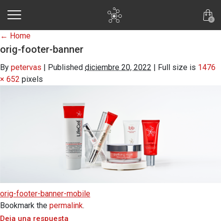
skip to main content
0
←
Home
orig-footer-banner
By
petervas
|
Published
diciembre 20, 2022
|
Full size is
1476
× 652
pixels
orig-footer-banner-mobile
Bookmark the
permalink
.
Deja una respuesta