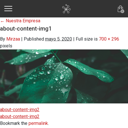
skip to main content
0
←
Nuestra Empresa
about-content-img1
By
Mirzaa
|
Published
mayo 5, 2020
|
Full size is
700 × 296
pixels
about-content-img2
about-content-img2
Bookmark the
permalink
.