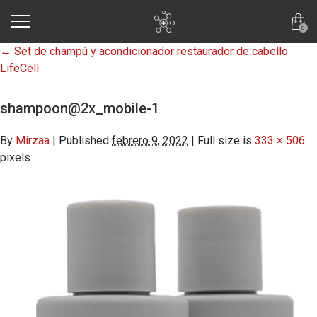
skip to main content
0
←
Set de champú y acondicionador restaurador de cabello
LifeCell
shampoon@2x_mobile-1
By
Mirzaa
|
Published
febrero 9, 2022
|
Full size is
333 × 506
pixels