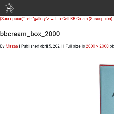
skip to main content
(Suscripción)" rel="gallery">
←
LifeCell BB Cream
(Suscripción)
bbcream_box_2000
By
Mirzaa
|
Published
abril 5, 2021
|
Full size is
2000 × 2000
pi