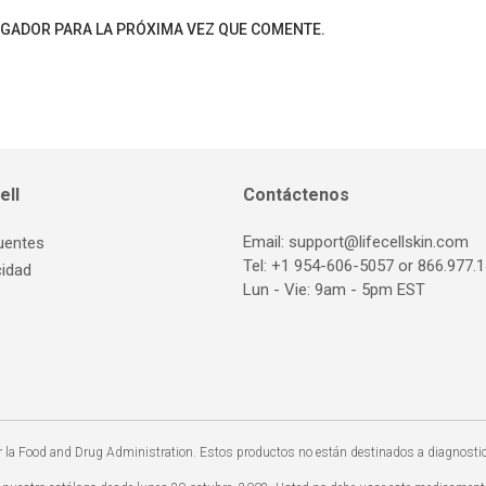
EGADOR PARA LA PRÓXIMA VEZ QUE COMENTE.
ell
Contáctenos
Email:
support@lifecellskin.com
uentes
Tel:
+1 954-606-5057
or
866.977.
cidad
Lun - Vie: 9am - 5pm EST
 la Food and Drug Administration. Estos productos no están destinados a diagnosticar