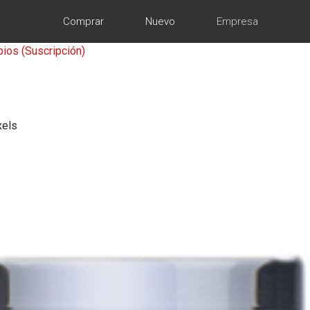
Comprar
Nuevo
Empresa
abios
(Suscripción)
xels