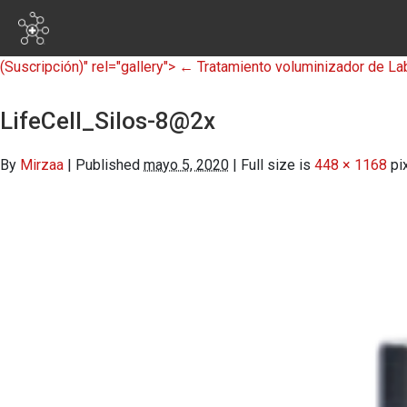
skip to main content
(Suscripción)" rel="gallery">
←
Tratamiento voluminizador de L
LifeCell_Silos-8@2x
By
Mirzaa
|
Published
mayo 5, 2020
|
Full size is
448 × 1168
pi