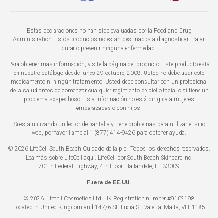
Estas declaraciones no han sido evaluadas por la Food and Drug
Administration. Estos productos no están destinados a diagnosticar, tratar,
curar o prevenir ninguna enfermedad.
Para obtener más información, visite la página del producto. Este producto esta
en nuestro catálogo desde lunes 29 octubre, 2008. Usted no debe usar este
medicamento ni ningún tratamiento. Usted debe consultar con un profesional
de la salud antes de comenzar cualquier regimiento de piel o facial o si tiene un
problema sospechoso. Esta información no está dirigida a mujeres
embarazadas o con hijos.
Si está utilizando un lector de pantalla y tiene problemas para utilizar el sitio
web, por favor llame al 1 (877) 414-9426 para obtener ayuda.
© 2026 LifeCell South Beach Cuidado de la piel. Todos los derechos reservados.
Lea más sobre LifeCell
aquí
. LifeCell por South Beach Skincare Inc.
701 n Federal Highway, 4th Floor, Hallandale, FL 33009
Fuera de EE.UU.
© 2026 Lifecell Cosmetics Ltd. UK Registration number #9102198
Located in United Kingdom and 147/6 St. Lucia St. Valetta, Malta, VLT 1185