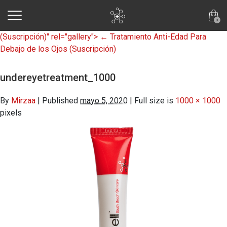
skip to main content
0
(Suscripción)" rel="gallery">
←
Tratamiento Anti-Edad Para
Debajo de los Ojos
(Suscripción)
undereyetreatment_1000
By
Mirzaa
|
Published
mayo 5, 2020
|
Full size is
1000 × 1000
pixels