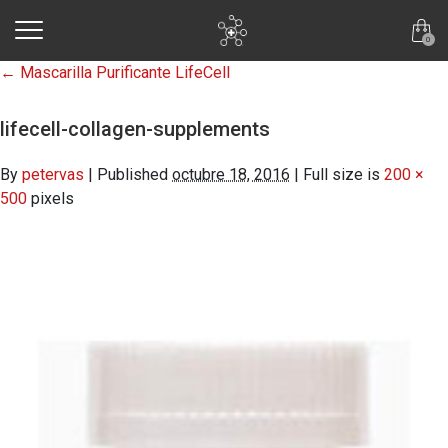
skip to main content
0
←
Mascarilla Purificante LifeCell
lifecell-collagen-supplements
By
petervas
|
Published
octubre 18, 2016
|
Full size is
200 ×
500
pixels