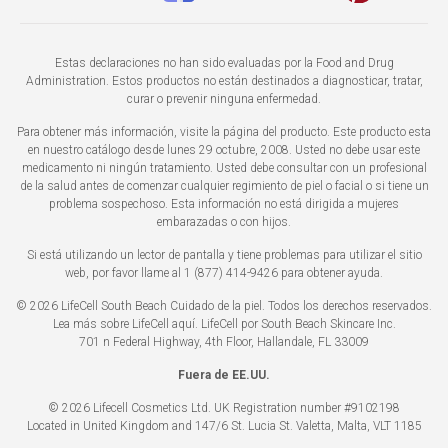
Estas declaraciones no han sido evaluadas por la Food and Drug
Administration. Estos productos no están destinados a diagnosticar, tratar,
curar o prevenir ninguna enfermedad.
Para obtener más información, visite la página del producto. Este producto esta
en nuestro catálogo desde lunes 29 octubre, 2008. Usted no debe usar este
medicamento ni ningún tratamiento. Usted debe consultar con un profesional
de la salud antes de comenzar cualquier regimiento de piel o facial o si tiene un
problema sospechoso. Esta información no está dirigida a mujeres
embarazadas o con hijos.
Si está utilizando un lector de pantalla y tiene problemas para utilizar el sitio
web, por favor llame al 1 (877) 414-9426 para obtener ayuda.
© 2026 LifeCell South Beach Cuidado de la piel. Todos los derechos reservados.
Lea más sobre LifeCell
aquí
. LifeCell por South Beach Skincare Inc.
701 n Federal Highway, 4th Floor, Hallandale, FL 33009
Fuera de EE.UU.
© 2026 Lifecell Cosmetics Ltd. UK Registration number #9102198
Located in United Kingdom and 147/6 St. Lucia St. Valetta, Malta, VLT 1185