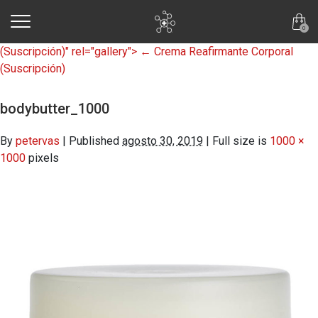
skip to main content
0
(Suscripción)" rel="gallery">
←
Crema Reafirmante Corporal
(Suscripción)
bodybutter_1000
By
petervas
|
Published
agosto 30, 2019
|
Full size is
1000 ×
1000
pixels